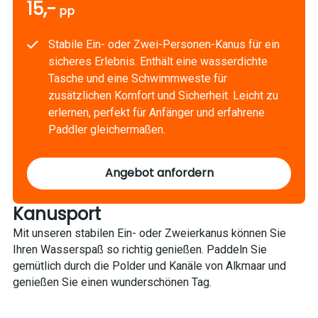
15,-
pp
Stabile Ein- oder Zwei-Personen-Kanus für ein
sicheres Erlebnis. Enthält eine wasserdichte
Tasche und eine Schwimmweste für
zusätzlichen Komfort und Sicherheit. Leicht zu
erlernen, perfekt für Anfänger und erfahrene
Paddler gleichermaßen.
Angebot anfordern
Kanusport
Mit unseren stabilen Ein- oder Zweierkanus können Sie
1
/
9
Ihren Wasserspaß so richtig genießen. Paddeln Sie
gemütlich durch die Polder und Kanäle von Alkmaar und
genießen Sie einen wunderschönen Tag.