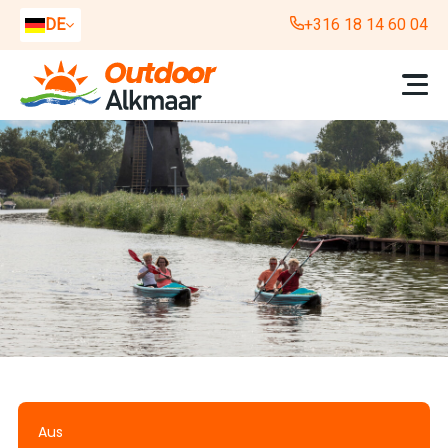
DE
+316 18 14 60 04
NL
EN
Aus