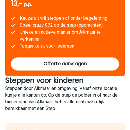
13,-
p.p.
Keuze uit vrij steppen of onder begeleiding
Speel crazy 072 op de step (opdrachten)
Unieke en actieve manier om Alkmaar te
verkennen
Toegankelijk voor iedereen
Offerte aanvragen
Steppen voor kinderen
Steppen door Alkmaar en omgeving. Vanaf onze locatie
kun je alle kanten op. Op de step de polder in of naar de
binnenstad van Alkmaar, het is allemaal makkelijk
bereikbaar met een Step.
1
/
7