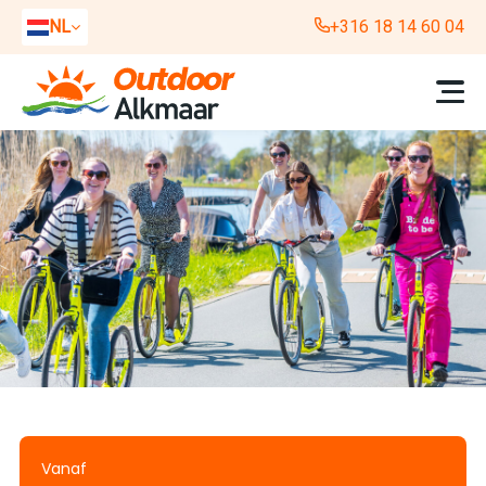
NL
+316 18 14 60 04
EN
DE
Vanaf