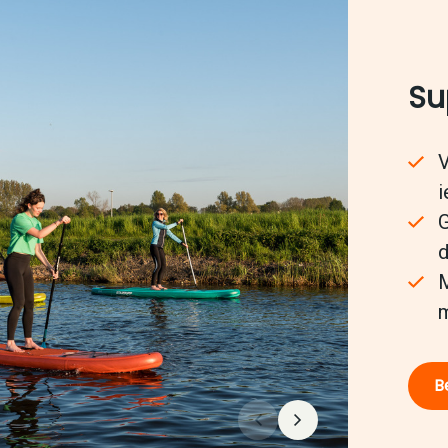
Su
V
i
G
d
M
m
Be