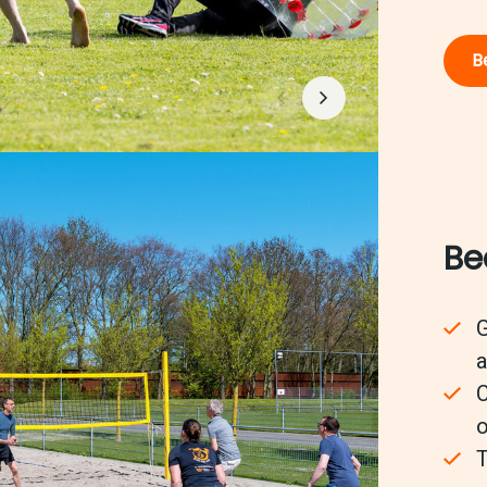
Be
Be
G
a
C
o
T