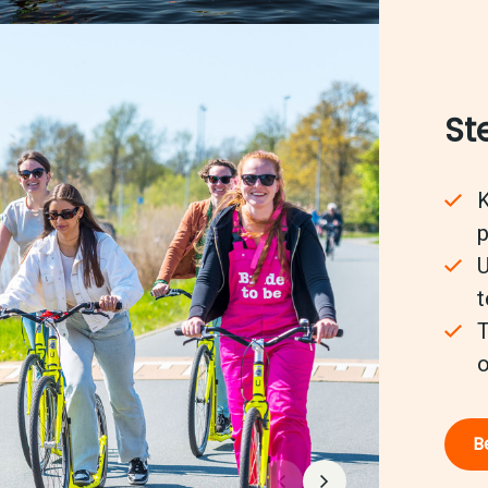
St
K
p
U
t
T
o
Be