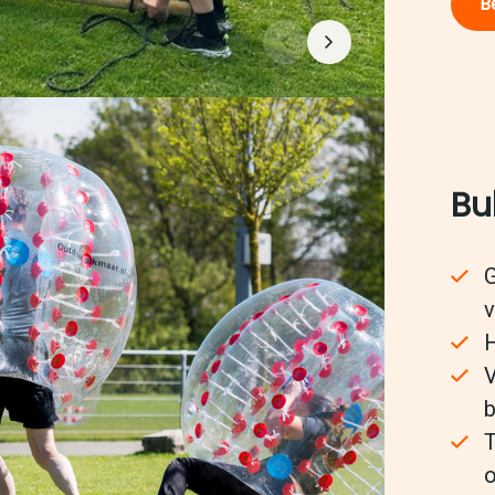
Be
Bu
G
v
H
V
b
T
o