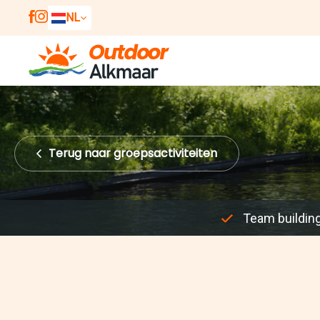
NL
EN
DE
Terug
naar groepsactiviteiten
Team buildin