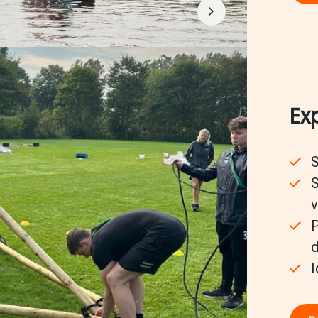
Ex
S
S
v
P
I