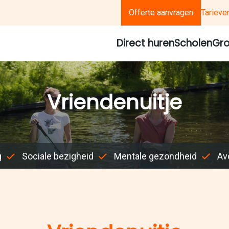
Offerte aanvragen
Tarieve
Direct huren
Scholen
Gro
Vriendenuitje
g
Sociale bezigheid
Mentale gezondheid
Avo