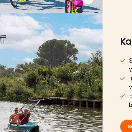
Ka
S
v
I
v
E
b
Be