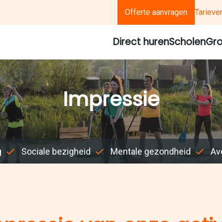
Offerte aanvragen
Tarieve
Direct huren
Scholen
Gro
Impressie
g
Sociale bezigheid
Mentale gezondheid
Avo