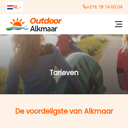
NL
+316 18 14 60 04
EN
DE
Tarieven
De voordeligste van Alkmaar