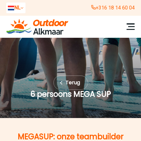
NL
+316 18 14 60 04
EN
DE
Terug
6 persoons MEGA SUP
MEGASUP: onze teambuilder